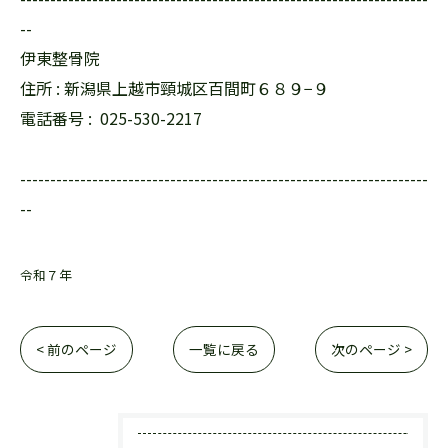
--
伊東整骨院
住所 : 新潟県上越市頸城区百間町６８９−９
電話番号 :
025-530-2217
--------------------------------------------------------------------
--
令和７年
< 前のページ
一覧に戻る
次のページ >