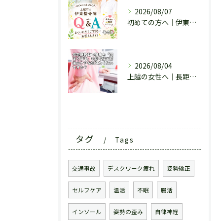
2026/08/07
初めての方へ｜伊東整骨院によくあるご質問 その５
2026/08/04
上越の女性へ｜長距離移動の腰痛と「固まり背中」を防ぐ帰省前後の温活ケア
タグ
Tags
交通事故
デスクワーク疲れ
姿勢矯正
セルフケア
温活
不眠
腸活
インソール
姿勢の歪み
自律神経